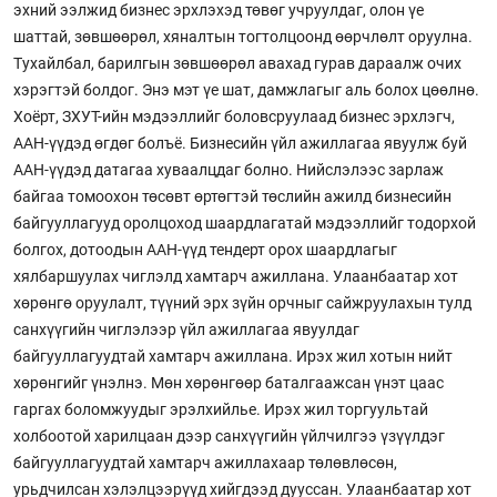
эхний ээлжид бизнес эрхлэхэд төвөг учруулдаг, олон үе
шаттай, зөвшөөрөл, хяналтын тогтолцоонд өөрчлөлт оруулна.
Тухайлбал, барилгын зөвшөөрөл авахад гурав дараалж очих
хэрэгтэй болдог. Энэ мэт үе шат, дамжлагыг аль болох цөөлнө.
Хоёрт, ЗХУТ-ийн мэдээллийг боловсруулаад бизнес эрхлэгч,
ААН-үүдэд өгдөг болъё. Бизнесийн үйл ажиллагаа явуулж буй
ААН-үүдэд датагаа хуваалцдаг болно. Нийслэлээс зарлаж
байгаа томоохон төсөвт өртөгтэй төслийн ажилд бизнесийн
байгууллагууд оролцоход шаардлагатай мэдээллийг тодорхой
болгох, дотоодын ААН-үүд тендерт орох шаардлагыг
хялбаршуулах чиглэлд хамтарч ажиллана. Улаанбаатар хот
хөрөнгө оруулалт, түүний эрх зүйн орчныг сайжруулахын тулд
санхүүгийн чиглэлээр үйл ажиллагаа явуулдаг
байгууллагуудтай хамтарч ажиллана. Ирэх жил хотын нийт
хөрөнгийг үнэлнэ. Мөн хөрөнгөөр баталгаажсан үнэт цаас
гаргах боломжуудыг эрэлхийлье. Ирэх жил торгуультай
холбоотой харилцаан дээр санхүүгийн үйлчилгээ үзүүлдэг
байгууллагуудтай хамтарч ажиллахаар төлөвлөсөн,
урьдчилсан хэлэлцээрүүд хийгдээд дууссан. Улаанбаатар хот