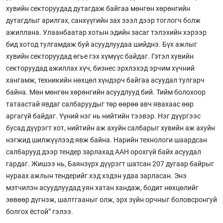
хувийн секторуудад дутагдаж байгаа мөнгөн хөрөнгийн
дутагдлыг арилгах, санхүүгийн зах зээл дээр тоглогч болж
ажиллана. Улаанбаатар хотын эдийн засаг тэлэхийн хэрээр
бид хотод тулгамдаж буй асуудлуудаа шийднэ. Бүх ажлыг
хувийн секторуудад өгье гэх хүмүүс байдаг. Гэтэл хувийн
секторуудад ажиллах хүч, бизнес эрхлэхэд эрчим хүчний
хангамж, техникийн нөхцөл хүндэрч байгаа асуудал тулгарч
байна. Мөн мөнгөн хөрөнгийн асуудлууд бий. Тийм болохоор
татаастай явдаг салбаруудыг төр өөрөө авч явахаас өөр
аргагүй байдаг. Үүний нэг нь нийтийн тээвэр. Нэг дүүргээс
бусад дүүрэгт хот, нийтийн аж ахуйн салбарыг хувийн аж ахуйн
нэгжид шилжүүлээд явж байна. Нарийн технологи шаардсан
салбарууд дээр тендер зарлахад ААН орохгүй байх асуудал
гардаг. Жишээ нь, Баянзүрх дүүрэгт шатсан 207 дугаар байрыг
нураах ажлын тендерийг хэд хэдэн удаа зарласан. Энэ
мэтчилэн асуудлуудад уян хатан хандаж, бодит нөхцөлийг
зөвөөр дүгнэж, шалтгааныг олж, эрх зүйн орчныг боловсронгуй
болгох ёстой” гэлээ.