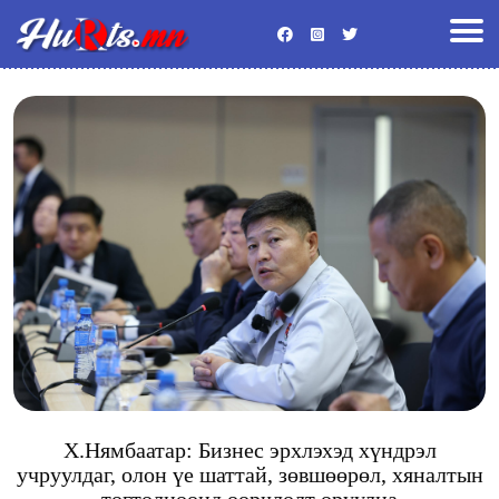
Улс төр
Эдийн засаг
Энтертайнмент
Байгаль орчин
Хууль
Гадаад мэдээ
Боловсрол
Спорт
Эрүүл мэнд
Нийгэм
Видео
Бусад
Х.Нямбаатар: Бизнес эрхлэхэд хүндрэл
учруулдаг, олон үе шаттай, зөвшөөрөл, хяналтын
тогтолцоонд өөрчлөлт оруулна