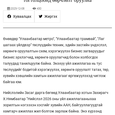
2025-12-08
430
Хуваалцах
Жиргэх
Өнөөдөр "Улаанбаатар метро", "Улаанбаатар трамвай", "Лаг
шатаах үйлдвэр" төслүүдийн техник, эдийн засгийн үндэслэл,
хөрөнгө оруулалтын схем, хэрэгжүүлэх бизнес загваруудыг
бизнес эрхлэгчид, хөрөнгө оруулагчид болон холбогдох
талуудад танилцуулж байна. Энэхүү үйл ажиллагаа нь тус
төслүүдийг бодитой хэрэгжүүлэх, хөрөнгө оруулалт татах, төр,
хувийн хэвшлийн хамтын ажиллагааг өргөжүүлэхэд чиглэж
байгаа юм.
Нийслэлийн Засаг дарга бөгөөд Улаанбаатар хотын Захирагч
Х.Нямбаатар “Нийслэл 2026 оны үйл ажиллагааныхаа
зорилтын нэгээхэн хэсгийг хувийн ААН, байгууллагуудтай
хамтарч ажиллах жил болгож зарлаж байна. Энэ хүрээнд