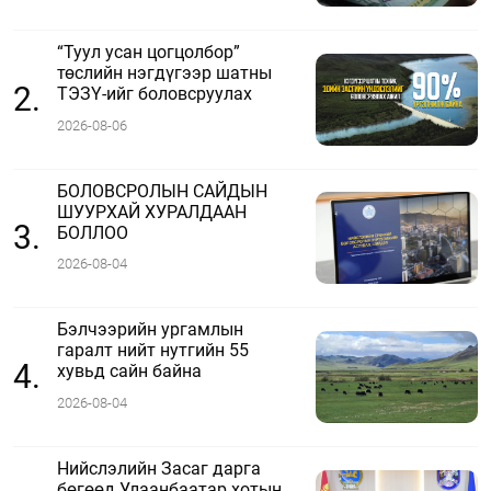
“Туул усан цогцолбор”
төслийн нэгдүгээр шатны
2.
ТЭЗҮ-ийг боловсруулах
ажил 90 хувийн
2026-08-06
гүйцэтгэлтэй байна
БОЛОВСРОЛЫН САЙДЫН
ШУУРХАЙ ХУРАЛДААН
3.
БОЛЛОО
2026-08-04
Бэлчээрийн ургамлын
гаралт нийт нутгийн 55
4.
хувьд сайн байна
2026-08-04
Нийслэлийн Засаг дарга
бөгөөд Улаанбаатар хотын