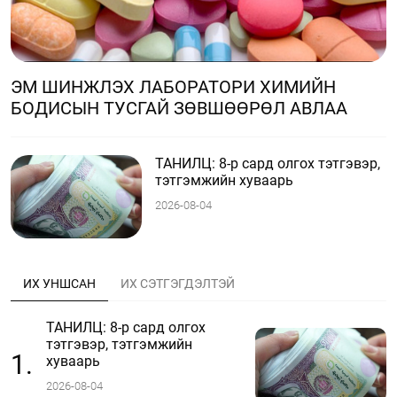
ЭМ ШИНЖЛЭХ ЛАБОРАТОРИ ХИМИЙН
БОДИСЫН ТУСГАЙ ЗӨВШӨӨРӨЛ АВЛАА
ТАНИЛЦ: 8-р сард олгох тэтгэвэр,
тэтгэмжийн хуваарь
2026-08-04
ИХ УНШСАН
ИХ СЭТГЭГДЭЛТЭЙ
ТАНИЛЦ: 8-р сард олгох
тэтгэвэр, тэтгэмжийн
1.
хуваарь
2026-08-04