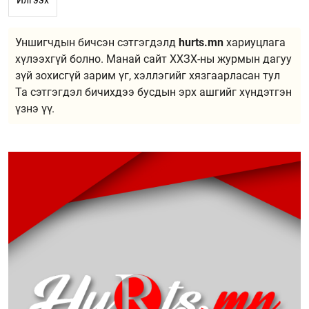
Уншигчдын бичсэн сэтгэгдэлд
hurts.mn
хариуцлага
хүлээхгүй болно. Манай сайт ХХЗХ-ны журмын дагуу
зүй зохисгүй зарим үг, хэллэгийг хязгаарласан тул
Та сэтгэгдэл бичихдээ бусдын эрх ашгийг хүндэтгэн
үзнэ үү.