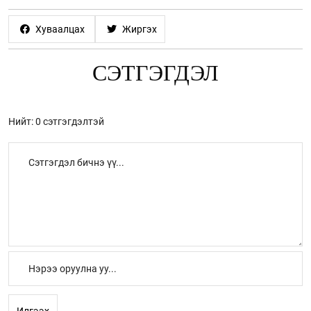
Хуваалцах
Жиргэх
СЭТГЭГДЭЛ
Нийт: 0 сэтгэгдэлтэй
Илгээх