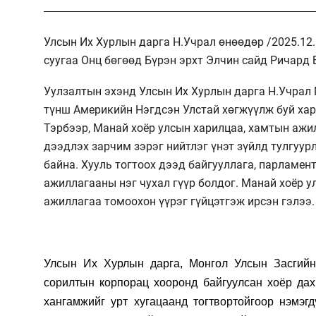
Улсын Их Хурлын дарга Н.Учрал өнөөдөр /2025.12
суугаа Онц бөгөөд Бүрэн эрхт Элчин сайд Ричард 
Уулзалтын эхэнд Улсын Их Хурлын дарга Н.Учрал М
түнш Америкийн Нэгдсэн Улстай хөгжүүлж буй хар
Тэрбээр, Манай хоёр улсын харилцаа, хамтын ажилл
дээдлэх зарчим зэрэг нийтлэг үнэт зүйлд тулгуур
байна. Хууль тогтоох дээд байгууллага, парламен
ажиллагааны нэг чухал гүүр болдог. Манай хоёр 
ажиллагаа томоохон үүрэг гүйцэтгэж ирсэн гэлээ.
Улсын Их Хурлын дарга
, Монгол Улсын Засгий
сорилтын корпорац хооронд байгуулсан хоёр дах
хангамжийг урт хугацаанд тогтвортойгоор нэмэгд