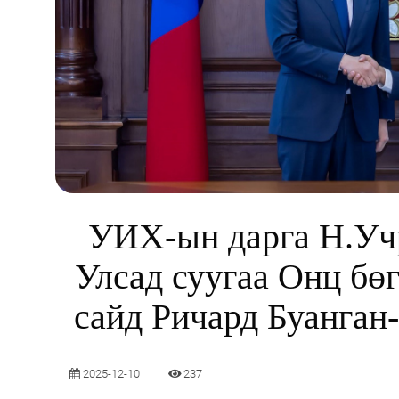
УИХ-ын дарга Н.Уч
Улсад суугаа Онц бө
сайд Ричард Буанган-
2025-12-10
237