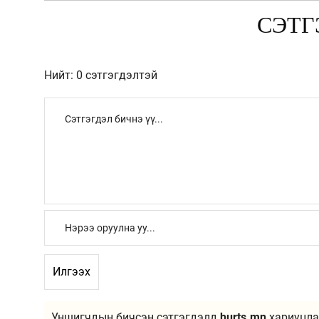
СЭТГ
Нийт: 0 сэтгэгдэлтэй
Илгээх
Уншигчдын бичсэн сэтгэгдэлд
hurts.mn
хариуцла