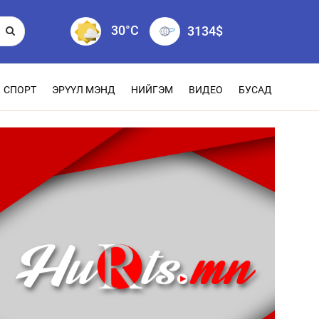
30°C
3134
$
СПОРТ
ЭРҮҮЛ МЭНД
НИЙГЭМ
ВИДЕО
БУСАД