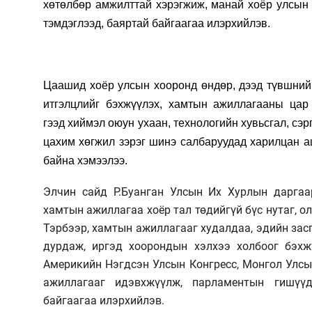
хөтөлбөр амжилттай хэрэгжиж, манай хоёр улсын 
тэмдэглээд, баяртай байгаагаа илэрхийлэв.
Цаашид хоёр улсын хооронд өндөр, дээд түвшний 
итгэлцлийг бэхжүүлэх, хамтын ажиллагааны цар х
гээд
хиймэл оюун ухаан, технологийн хувьсгал, сэрг
цахим хөгжил зэрэг шинэ салбаруудад харилцан а
байна хэмээлээ.
Элчин сайд Р.Буанган Улсын Их Хурлын даргаар
хамтын ажиллагаа хоёр тал төдийгүй бүс нутаг, 
Тэрбээр, хамтын ажиллагааг худалдаа, эдийн зас
дурдаж, иргэд хоорондын хэлхээ холбоог бэхж
Америкийн Нэгдсэн Улсын Конгресс, Монгол Улсы
ажиллагааг идэвхжүүлж, парламентын гишүүд
байгаагаа илэрхийлэв.