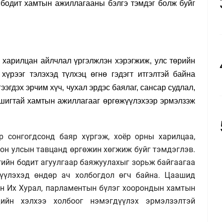
бодит хамтын ажиллагааны бэлгэ тэмдэг болж буйг
харилцан айлчлал үргэлжлэн хэрэгжиж, улс төрийн
үрээг тэлэхэд түлхэц өгнө гэдэгт итгэлтэй байна
ээгдэх эрчим хүч, чухал эрдэс баялаг, сансар судлал,
шигтай хамтын ажиллагааг өргөжүүлэхээр эрмэлзэж
 сонгогдсонд баяр хүргэж, хоёр орны харилцаа,
олон улсын тавцанд өргөжин хөгжиж буйг тэмдэглэв.
гийн бодит агуулгаар баяжуулахыг зорьж байгаагаа
үүлэхэд өндөр ач холбогдол өгч байна. Цаашид
н Их Хурал, парламентын бүлэг хоорондын хамтын
ийн хэлхээ холбоог нэмэгдүүлэх эрмэлзэлтэй