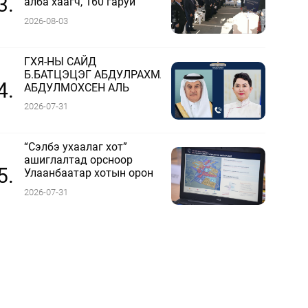
3.
алба хаагч, 160 гаруй
техник, 51 мотопомп
2026-08-03
бэлэн байдалд ажиллаж
байна
ГХЯ-НЫ САЙД
Б.БАТЦЭЦЭГ АБДУЛРАХМАН
4.
АБДУЛМОХСЕН АЛЬ
ФАДЛИТАЙ УТСААР
2026-07-31
ЯРЬЛАА
“Сэлбэ ухаалаг хот”
ашиглалтад орсноор
5.
Улаанбаатар хотын орон
сууцны хангамжийн
2026-07-31
жилийн эрэлтийн 42
хувийг хангана