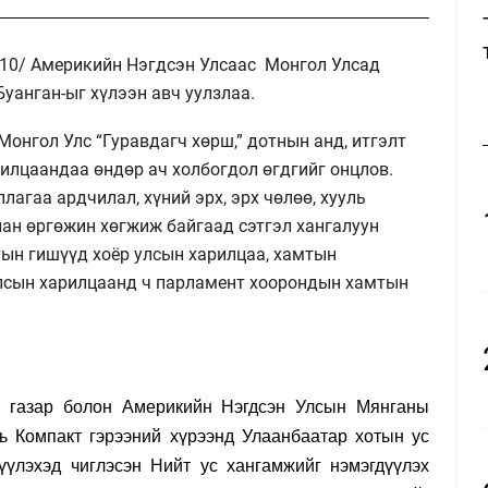
.10/ Америкийн Нэгдсэн Улсаас Монгол Улсад
Буанган-ыг хүлээн авч уулзлаа.
онгол Улс “Гуравдагч хөрш,” дотнын анд, итгэлт
илцаандаа өндөр ач холбогдол өгдгийг онцлов.
агаа ардчилал, хүний эрх, эрх чөлөө, хууль
лан өргөжин хөгжиж байгаад сэтгэл хангалуун
тын гишүүд хоёр улсын харилцаа, хамтын
улсын харилцаанд ч парламент хоорондын хамтын
н газар болон Америкийн Нэгдсэн Улсын Мянганы
ь Компакт гэрээний хүрээнд Улаанбаатар хотын ус
үүлэхэд чиглэсэн Нийт ус хангамжийг нэмэгдүүлэх