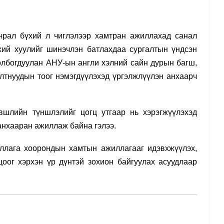
чрал бүхий л чиглэлээр хамтран ажиллахад санал
ий хуулийг шинэчлэн батлахдаа сургалтын үндсэн
олбогдуулан
АНУ-ын англи хэлний сайн дурын багш,
лтнуудын тоог нэмэгдүүлэхэд үргэлжлүүлэн анхаарч
вшлийн түншлэлийг
цогц утгаар нь хэрэгжүүлэхэд
анхааран ажиллаж байна гэлээ.
уллага хоорондын хамтын ажиллагааг идэвхжүүлэх,
оог хэрхэн үр дүнтэй зохион байгуулах асуудлаар