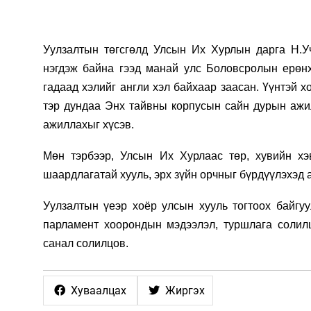
Уулзалтын төгсгөлд Улсын Их Хурлын дарга Н.У
нэгдэж байна гээд манай улс
Боловсролын ерөнх
гадаад хэлийг англи хэл байхаар заасан.
Үүнтэй
х
тэр дундаа
Энх тайвны
корпусын сайн дурын ажи
ажиллахыг хүсэв.
Мөн тэрбээр,
Улсын Их Хурлаас төр, хувийн хэ
шаардлагатай хууль, эрх зүйн орчныг бүрдүүлэхэд 
Уулзалтын үеэр хоёр улсын хууль тогтоох байгу
парламент хоорондын мэдээлэл, туршлага солилц
санал солилцов.
Хуваалцах
Жиргэх