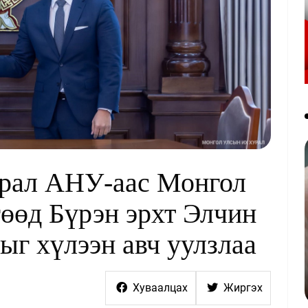
рал АНУ-аас Монгол
гөөд Бүрэн эрхт Элчин
ыг хүлээн авч уулзлаа
Хуваалцах
Жиргэх