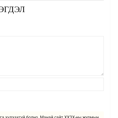
ЭГДЭЛ
га хүлээхгүй болно. Манай сайт ХХЗХ-ны журмын