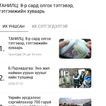
ТАНИЛЦ: 8-р сард олгох тэтгэвэр,
тэтгэмжийн хуваарь
ИХ УНШСАН
ИХ СЭТГЭГДЭЛТЭЙ
ТАНИЛЦ: 8-р сард олгох
тэтгэвэр, тэтгэмжийн
1.
хуваарь
Уржигдар 09 цаг 54 мин
Б.Пүрэвдагва: Энэ жил
найман уурын зуухыг
2.
хийн түлшинд
шилжүүлэхээр ажиллаж
2026-07-31
байна
Үерийн эрсдэлээс
сэргийлэхээр 700 гаруй