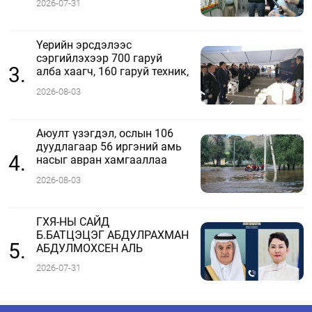
2026-07-31
Үерийн эрсдэлээс
сэргийлэхээр 700 гаруй
3.
алба хаагч, 160 гаруй техник,
51 мотопомп бэлэн байдалд
2026-08-03
ажиллаж байна
Аюулт үзэгдэл, ослын 106
дуудлагаар 56 иргэний амь
4.
насыг авран хамгааллаа
2026-08-03
ГХЯ-НЫ САЙД
Б.БАТЦЭЦЭГ АБДУЛРАХМАН
5.
АБДУЛМОХСЕН АЛЬ
ФАДЛИТАЙ УТСААР ЯРЬЛАА
2026-07-31