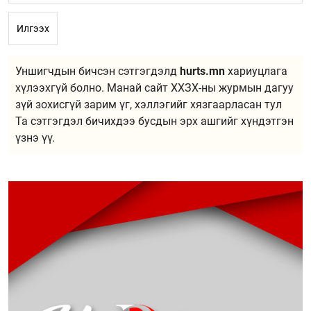
Илгээх
Уншигчдын бичсэн сэтгэгдэлд
hurts.mn
хариуцлага
хүлээхгүй болно. Манай сайт ХХЗХ-ны журмын дагуу
зүй зохисгүй зарим үг, хэллэгийг хязгаарласан тул
Та сэтгэгдэл бичихдээ бусдын эрх ашгийг хүндэтгэн
үзнэ үү.