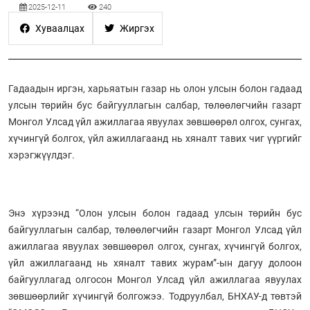
2025-12-11
240
Хуваалцах
Жиргэх
Гадаадын иргэн, харьяатын газар нь олон улсын болон гадаад
улсын төрийн бус байгууллагын салбар, төлөөлөгчийн газарт
Монгол Улсад үйл ажиллагаа явуулах зөвшөөрөл олгох, сунгах,
хүчингүй болгох, үйл ажиллагаанд нь хяналт тавих чиг үүргийг
хэрэгжүүлдэг.
Энэ хүрээнд “Олон улсын болон гадаад улсын төрийн бус
байгууллагын салбар, төлөөлөгчийн газарт Монгол Улсад үйл
ажиллагаа явуулах зөвшөөрөл олгох, сунгах, хүчингүй болгох,
үйл ажиллагаанд нь хяналт тавих журам”-ын дагуу долоон
байгууллагад олгосон Монгол Улсад үйл ажиллагаа явуулах
зөвшөөрлийг хүчингүй болгожээ. Тодруулбал, БНХАУ-д төвтэй