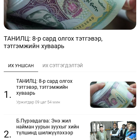
ТАНИЛЦ: 8-р сард олгох тэтгэвэр,
тэтгэмжийн хуваарь
ИХ УНШСАН
ИХ СЭТГЭГДЭЛТЭЙ
ТАНИЛЦ: 8-р сард олгох
тэтгэвэр, тэтгэмжийн
1.
хуваарь
Уржигдар 09 цаг 54 мин
Б.Пүрэвдагва: Энэ жил
найман уурын зуухыг хийн
2.
түлшинд шилжүүлэхээр
ажиллаж байна