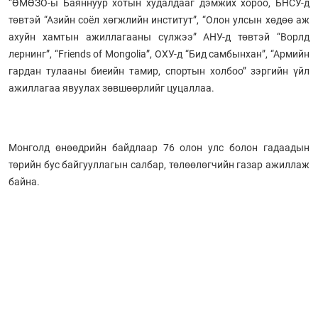
“ӨМӨЗО-ы Баяннуур хотын худалдааг дэмжих хороо, БНСУ-д
төвтэй “Азийн соёл хөгжлийн институт”, “Олон улсын хөдөө аж
ахуйн хамтын ажиллагааны сүлжээ” АНУ-д төвтэй “Ворлд
лернинг”, “Friends of Mongolia”, ОХУ-д “Бид самбынхан”, “Армийн
гардан тулааны биеийн тамир, спортын холбоо” зэргийн үйл
ажиллагаа явуулах зөвшөөрлийг цуцаллаа.
Монголд өнөөдрийн байдлаар 76 олон улс болон гадаадын
төрийн бус байгууллагын салбар, төлөөлөгчийн газар ажиллаж
байна.