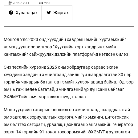
2025-12-11
229
Хуваалцах
Жиргэх
Монгол Улс 2023 онд хүүхдийн хавдрын эмийн хүртээмжийг
нэмэгдүүлэх зорилгоор “Хүүхдийн хорт хавдрын эмийн
хангамжийг сайжруулах дэлхийн платформ”-д нэгдсэн билээ.
Энэ төслийн хүрээнд 2025 оны хоёрдугаар сараас эхлэн
хүүхдийн хавдрын эмчилгээнд зайлшгүй шаардлагатай 30 нэр
төрлийн чанарын баталгаат эмийг хүлээн аваад байна. Эдгээр
эм нь гаж нөлөө багатай, эмчилгээний үр дүн сайн байгааг
ЭХЭМҮТ-ийн эмч мэргэжилтнүүд хэллээ.
Мөн хүүхдийн хавдрын оношилгоо эмчилгээнд шаардлагатай
эм хадгалах зориулалтын хөргөгч, чийг хэмжигч, цитотоксик
эм бэлтгэх сэгсрэгч, урвалж, цахилгаан хангамжийн генератор
зэрэг 14 төрлийн 91 тоног төхөөрөмжийг ЭХЭМҮТ-д хүлээлгэн