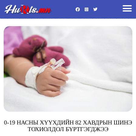
Улс төр
Эдийн засаг
Энтертайнмент
Байгаль орчин
Хууль
Гадаад мэдээ
Боловсрол
Спорт
Эрүүл мэнд
Нийгэм
Видео
Бусад
0-19 НАСНЫ ХҮҮХДИЙН 82 ХАВДРЫН ШИНЭ
ТОХИОЛДОЛ БҮРТГЭГДЖЭЭ