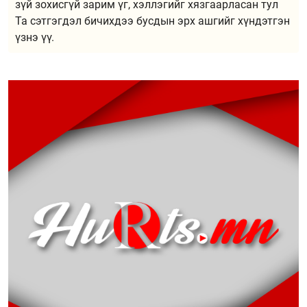
зүй зохисгүй зарим үг, хэллэгийг хязгаарласан тул
Та сэтгэгдэл бичихдээ бусдын эрх ашгийг хүндэтгэн
үзнэ үү.