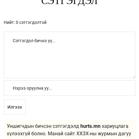
СЭТГЭГДЭЛ
Нийт: 0 сэтгэгдэлтэй
Илгээх
Уншигчдын бичсэн сэтгэгдэлд
hurts.mn
хариуцлага
хүлээхгүй болно. Манай сайт ХХЗХ-ны журмын дагуу