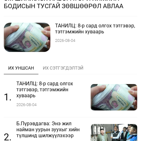
БОДИСЫН ТУСГАЙ ЗӨВШӨӨРӨЛ АВЛАА
ТАНИЛЦ: 8-р сард олгох тэтгэвэр,
тэтгэмжийн хуваарь
2026-08-04
ИХ УНШСАН
ИХ СЭТГЭГДЭЛТЭЙ
ТАНИЛЦ: 8-р сард олгох
тэтгэвэр, тэтгэмжийн
1.
хуваарь
2026-08-04
Б.Пүрэвдагва: Энэ жил
найман уурын зуухыг хийн
2.
түлшинд шилжүүлэхээр