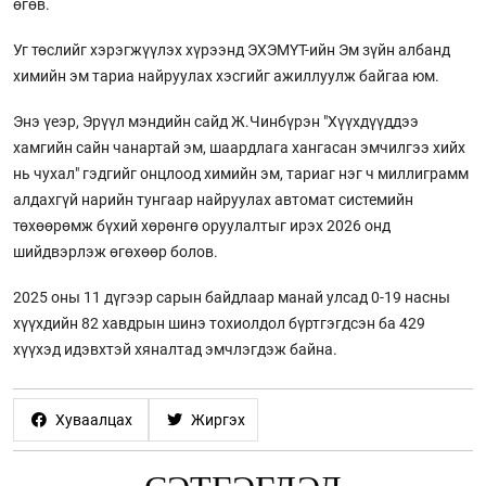
өгөв.
Уг төслийг хэрэгжүүлэх хүрээнд ЭХЭМҮТ-ийн Эм зүйн албанд
химийн эм тариа найруулах хэсгийг ажиллуулж байгаа юм.
Энэ үеэр, Эрүүл мэндийн сайд Ж.Чинбүрэн "Хүүхдүүддээ
хамгийн сайн чанартай эм, шаардлага хангасан эмчилгээ хийх
нь чухал" гэдгийг онцлоод химийн эм, тариаг нэг ч миллиграмм
алдахгүй нарийн тунгаар найруулах автомат системийн
төхөөрөмж бүхий хөрөнгө оруулалтыг ирэх 2026 онд
шийдвэрлэж өгөхөөр болов.
2025 оны 11 дүгээр сарын байдлаар манай улсад 0-19 насны
хүүхдийн 82 хавдрын шинэ тохиолдол бүртгэгдсэн ба 429
хүүхэд идэвхтэй хяналтад эмчлэгдэж байна.
Хуваалцах
Жиргэх