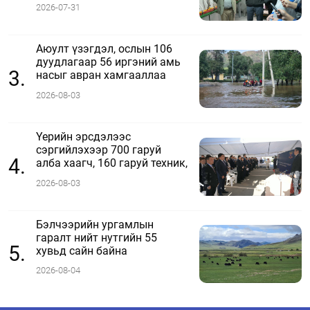
ажиллаж байна
2026-07-31
Аюулт үзэгдэл, ослын 106
дуудлагаар 56 иргэний амь
3.
насыг авран хамгааллаа
2026-08-03
Үерийн эрсдэлээс
сэргийлэхээр 700 гаруй
4.
алба хаагч, 160 гаруй техник,
51 мотопомп бэлэн байдалд
2026-08-03
ажиллаж байна
Бэлчээрийн ургамлын
гаралт нийт нутгийн 55
5.
хувьд сайн байна
2026-08-04