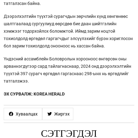
татгалзсан байна.
Дээрэлхэлтийн түүхтэй сурагчдын зөрчлийн хүнд хөнгөнөөс
шалтгаалаад сургуулиуд өөрсдөө бие даан шийтгэлийн
хэмжээг тодорхойлох боломжтой. Иймд зарим ноцтой
тохиолдолд өргөдөл гаргагчдыг элсүүлэхийг бүрэн хориглосон
бол зарим тохиолдолд онооноос нь хассан байна.
Үндэсний ассамблейн Боловролын хорооноос өнгөрсөн оны
арваннэгдүгээр сард тайлагнаснаар, 2024 онд дээрэлхэлтийн
түүхтэй 397 сурагч өргөдөл гаргаснаас 298-ынх нь өргөдлийг
татгалзжээ.
ЭХ СУРВАЛЖ: KOREA HERALD
Хуваалцах
Жиргэх
СЭТГЭГДЭЛ