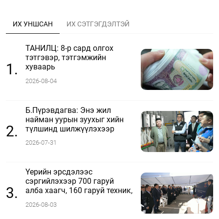
ИХ УНШСАН
ИХ СЭТГЭГДЭЛТЭЙ
ТАНИЛЦ: 8-р сард олгох
тэтгэвэр, тэтгэмжийн
1.
хуваарь
2026-08-04
Б.Пүрэвдагва: Энэ жил
найман уурын зуухыг хийн
2.
түлшинд шилжүүлэхээр
ажиллаж байна
2026-07-31
Үерийн эрсдэлээс
сэргийлэхээр 700 гаруй
3.
алба хаагч, 160 гаруй техник,
51 мотопомп бэлэн байдалд
2026-08-03
ажиллаж байна