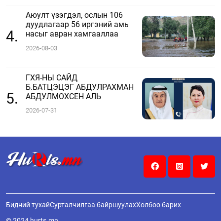
Аюулт үзэгдэл, ослын 106
дуудлагаар 56 иргэний амь
4.
насыг авран хамгааллаа
2026-08-03
ГХЯ-НЫ САЙД
Б.БАТЦЭЦЭГ АБДУЛРАХМАН
5.
АБДУЛМОХСЕН АЛЬ
ФАДЛИТАЙ УТСААР ЯРЬЛАА
2026-07-31
Бидний тухай
Сурталчилгаа байршуулах
Холбоо барих
© 2024 hurts.mn