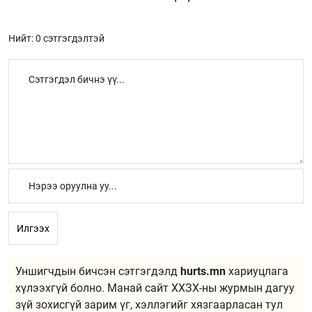
Нийт: 0 сэтгэгдэлтэй
Илгээх
Уншигчдын бичсэн сэтгэгдэлд
hurts.mn
хариуцлага
хүлээхгүй болно. Манай сайт ХХЗХ-ны журмын дагуу
зүй зохисгүй зарим үг, хэллэгийг хязгаарласан тул