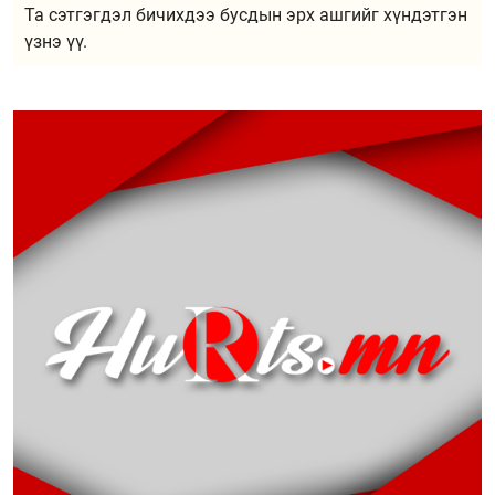
Та сэтгэгдэл бичихдээ бусдын эрх ашгийг хүндэтгэн
үзнэ үү.