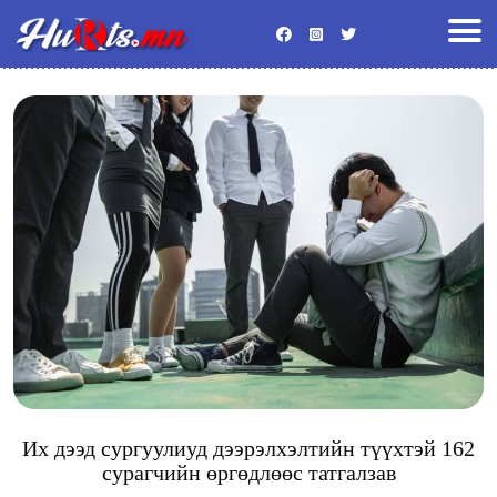
Улс төр
Эдийн засаг
Энтертайнмент
Байгаль орчин
Хууль
Гадаад мэдээ
Боловсрол
Спорт
Эрүүл мэнд
Нийгэм
Видео
Бусад
Их дээд сургуулиуд дээрэлхэлтийн түүхтэй 162
сурагчийн өргөдлөөс татгалзав