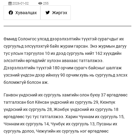
2026-01-02
255
Хуваалцах
Жиргэх
Өмнөд Солонгос улсад дээрэлхэлтийн түүхтэй сурагчдыг их
сургуульд элсүүлэхгүй байх журам гарсан. Энэ журмын дагуу
тус улсын тэргүүлэх 10 их дээд сургууль нийт 162 хүүхдийн
элсэлтийн өргөдлийг хүлээн авахаас татгалзжээ.
Дээрэлхэлтийн түүхтэй 180 орчим сурагч байсныг шалгаж
үзсэний үндсэн дээр ийнхүү 90 орчим хувь нь сургуульд элсэх
боломжгүй болсон аж.
Ганвон үндэсний их сургууль хамгийн олон буюу 37 өргөдлөөс
татгалзсан бол Кёнсан үндэсний их сургууль 29, Кюнпүк
үндэсний их сургууль 28, Жонбүк үндэсний их сургууль 18
өргөдлөөс тус тус татгалзжээ. Харин Чуннам их сургууль 15,
Чоннам их сургууль 14, Чунбүк их сургууль 13, Пусаны их
сургууль долоо, Чежүгийн их сургууль нэг өргөдлөөс