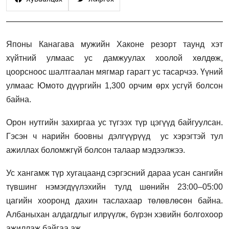
Японы Канагавa мужийн Хаконе резорт таунд хэт
хүйтний улмаас ус дамжуулах хоолой хөлдөж,
цоорсноос шалтгаалан мягмар гарагт ус тасарчээ. Үүний
улмаас Юмото дүүргийн 1,300 орчим өрх усгүй болсон
байна.
Орон нутгийн захиргаа ус түгээх түр цэгүүд байгуулсан.
Гэсэн ч нарийн боовны дэлгүүрүүд ус хэрэгтэй тул
ажиллах боломжгүй болсон талаар мэдээлжээ.
Ус хангамж түр хугацаанд сэргэсний дараа усан сангийн
түвшинг нэмэгдүүлэхийн тулд шөнийн 23:00–05:00
цагийн хооронд дахин таслахаар төлөвлөсөн байна.
Албаныхан алдагдлыг илрүүлж, бүрэн хэвийн болгохоор
ажиллаж байгаа аж.