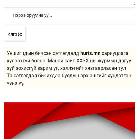
Илгээх
Уншигчдын бичсэн сэтгэгдэлд
hurts.mn
хариуцлага
хүлээхгүй болно. Манай сайт ХХЗХ-ны журмын дагуу
зүй зохисгүй зарим үг, хэллэгийг хязгаарласан тул
Та сэтгэгдэл бичихдээ бусдын эрх ашгийг хүндэтгэн
үзнэ үү.