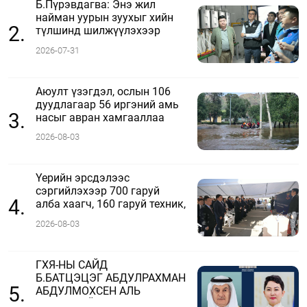
Б.Пүрэвдагва: Энэ жил
найман уурын зуухыг хийн
2.
түлшинд шилжүүлэхээр
ажиллаж байна
2026-07-31
Аюулт үзэгдэл, ослын 106
дуудлагаар 56 иргэний амь
3.
насыг авран хамгааллаа
2026-08-03
Үерийн эрсдэлээс
сэргийлэхээр 700 гаруй
4.
алба хаагч, 160 гаруй техник,
51 мотопомп бэлэн байдалд
2026-08-03
ажиллаж байна
ГХЯ-НЫ САЙД
Б.БАТЦЭЦЭГ АБДУЛРАХМАН
5.
АБДУЛМОХСЕН АЛЬ
ФАДЛИТАЙ УТСААР ЯРЬЛАА