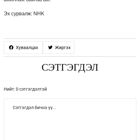
Эх сурвалж: NHK
Хуваалцах
Жиргэх
СЭТГЭГДЭЛ
Нийт: 0 сэтгэгдэлтэй