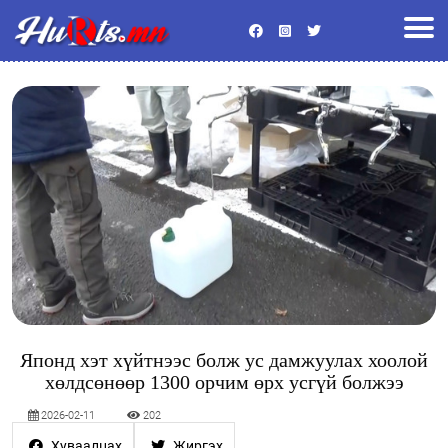
Улс төр
Эдийн засаг
Энтертайнмент
Байгаль орчин
Хууль
Гадаад мэдээ
Боловсрол
Спорт
Эрүүл мэнд
Нийгэм
Видео
Бусад
Японд хэт хүйтнээс болж ус дамжуулах хоолой
хөлдсөнөөр 1300 орчим өрх усгүй болжээ
2026-02-11
202
Хуваалцах
Жиргэх