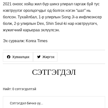
2021 оноос хойш жил бүр шинэ улирал гаргаж буй тус
нэвтрүүлэг оролцогчдыг од болгох нэгэн “шат”
нь
болсон. Тухайлбал, 1-р улирлын Song Ji-a инфлюэнсер
болж, 2-р улирлын Dex, Shin Seul-ki нар нэвтрүүлэгч,
жүжигчний карьераа эхлүүлсэн.
Эх сурвалж: Korea Times
Хуваалцах
Жиргэх
СЭТГЭГДЭЛ
Нийт: 0 сэтгэгдэлтэй