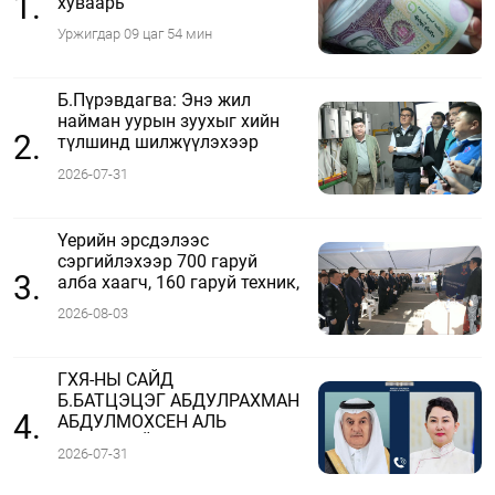
1.
хуваарь
Уржигдар 09 цаг 54 мин
Б.Пүрэвдагва: Энэ жил
найман уурын зуухыг хийн
2.
түлшинд шилжүүлэхээр
ажиллаж байна
2026-07-31
Үерийн эрсдэлээс
сэргийлэхээр 700 гаруй
3.
алба хаагч, 160 гаруй техник,
51 мотопомп бэлэн байдалд
2026-08-03
ажиллаж байна
ГХЯ-НЫ САЙД
Б.БАТЦЭЦЭГ АБДУЛРАХМАН
4.
АБДУЛМОХСЕН АЛЬ
ФАДЛИТАЙ УТСААР ЯРЬЛАА
2026-07-31