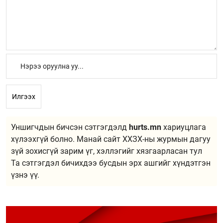
Илгээх
Уншигчдын бичсэн сэтгэгдэлд
hurts.mn
хариуцлага
хүлээхгүй болно. Манай сайт ХХЗХ-ны журмын дагуу
зүй зохисгүй зарим үг, хэллэгийг хязгаарласан тул
Та сэтгэгдэл бичихдээ бусдын эрх ашгийг хүндэтгэн
үзнэ үү.