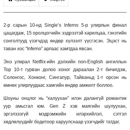
2-р сарын 10-нд Single’s Inferno 5-р улирлын финал
цацагдаж, 15 оролцогчийн ээдрээтэй харилцаа, гэнэтийн
сонголтууд үзэгчдэд өндөр хүлээлт үүсгэсэн. Эцэст нь
таван хос “Inferno” арлаас хамтдаа явсан.
Энэ улирал Netflix-ийн дэлхийн non-English ангиллын
Top 10-т гурван долоо хоног дараалан 2-т бичигдэж,
Солонгос, Хонконг, Сингапур, Тайваньд 1-т орсон нь
өмнөх улирлуудаас хамгийн өндөр амжилт боллоо.
Шоуны онцлог нь “халуухан” илэн далангүй романтик
уур амьсгал юм. Gen Z хэв маягийн шулуухан,
эргэлзээгүй мэдрэмжийн илэрхийлэл, сэтгэл
хөдлөлүүдийг бодитоор харуулснаар үзэгчдийг татдаг.