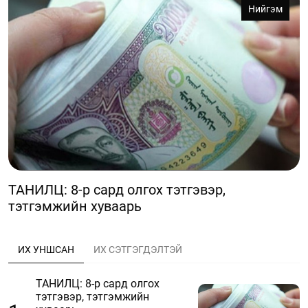
Нийгэм
ТАНИЛЦ: 8-р сард олгох тэтгэвэр,
тэтгэмжийн хуваарь
ИХ УНШСАН
ИХ СЭТГЭГДЭЛТЭЙ
ТАНИЛЦ: 8-р сард олгох
тэтгэвэр, тэтгэмжийн