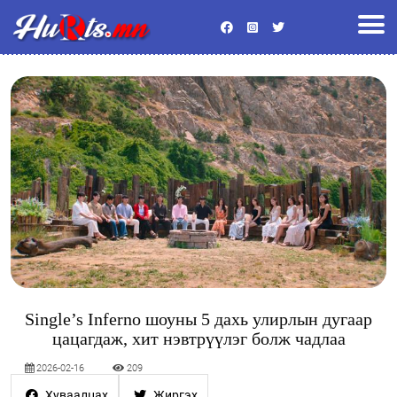
Улс төр
Эдийн засаг
Энтертайнмент
Байгаль орчин
Хууль
Гадаад мэдээ
Боловсрол
Спорт
Эрүүл мэнд
Нийгэм
Видео
Бусад
Single’s Inferno шоуны 5 дахь улирлын дугаар
цацагдаж, хит нэвтрүүлэг болж чадлаа
2026-02-16
209
Хуваалцах
Жиргэх