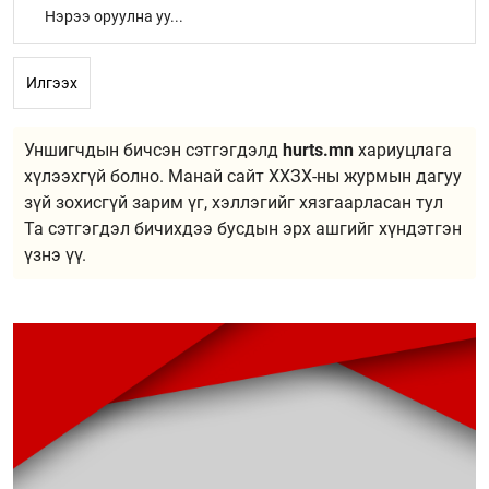
Илгээх
Уншигчдын бичсэн сэтгэгдэлд
hurts.mn
хариуцлага
хүлээхгүй болно. Манай сайт ХХЗХ-ны журмын дагуу
зүй зохисгүй зарим үг, хэллэгийг хязгаарласан тул
Та сэтгэгдэл бичихдээ бусдын эрх ашгийг хүндэтгэн
үзнэ үү.