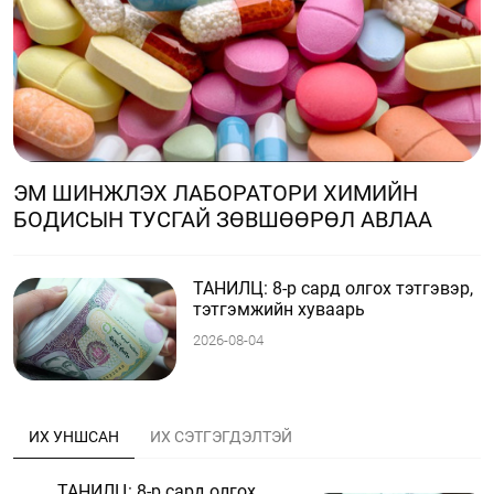
ЭМ ШИНЖЛЭХ ЛАБОРАТОРИ ХИМИЙН
БОДИСЫН ТУСГАЙ ЗӨВШӨӨРӨЛ АВЛАА
ТАНИЛЦ: 8-р сард олгох тэтгэвэр,
тэтгэмжийн хуваарь
2026-08-04
ИХ УНШСАН
ИХ СЭТГЭГДЭЛТЭЙ
ТАНИЛЦ: 8-р сард олгох