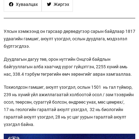
Хуваалцах
Жиргэх
Улсын хэмжээнд он гарсаар дөрвөдүгээр сарын байдлаар 1817
удаагийн гамшиг, аюулт үзэгдэл, ослын дуудлага, мэдээлэл
бүртгэгдлээ.
Дуудлагын дагуу төв, орон нутгийн Онцгой байдлын
байгууллагын алба хаагчид үүрэг гүйцэтгэн, 2255 хүний амь
нас, 338.4 тэрбум төгрөгийн өмч хөрөнгийг авран хамгааллаа.
Тохиолдсон гамшиг, аюулт үзэгдэл, ослын 1501 нь гал түймэр,
239 нь хүний үйл ажиллагаатай холбоотой осол / зам тээврийн
осол, төөрсөн, сураггүй болсон, өндрөөс унах, мөс цөмрөх/,
17 нь геологийн гаралтай аюулт үзэгдэл, 32 нь биологийн
гаралтай аюулт үзэгдэл, 28 нь ус цаг уурын гаралтай аюулт
үзэгдэл байна.