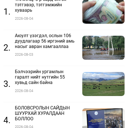
тэтгэвэр, тэтгэмжийн
1.
хуваарь
2026-08-04
Аюулт үзэгдэл, ослын 106
дуудлагаар 56 иргэний амь
2.
насыг авран хамгааллаа
2026-08-03
Бэлчээрийн ургамлын
гаралт нийт нутгийн 55
3.
хувьд сайн байна
2026-08-04
БОЛОВСРОЛЫН САЙДЫН
ШУУРХАЙ ХУРАЛДААН
4.
БОЛЛОО
2026-08-04