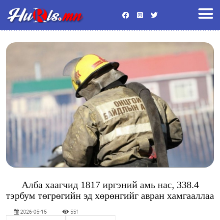
Улс төр
Эдийн засаг
Энтертайнмент
Байгаль орчин
Хууль
Гадаад мэдээ
Боловсрол
Спорт
Эрүүл мэнд
Нийгэм
Видео
Бусад
Алба хаагчид 1817 иргэний амь нас, 338.4
тэрбум төгрөгийн эд хөрөнгийг авран хамгааллаа
2026-05-15
551