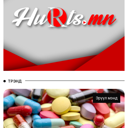
ТРЭНД
Эрүүл мэнд