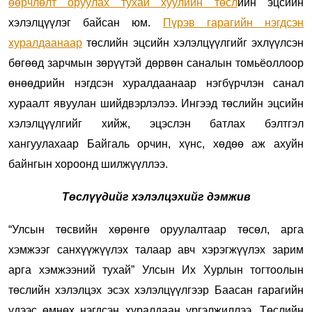
өөрчлөлт оруулах тухай хуулийн төсл
ийн эцсийн
хэлэлцүүлэг байсан юм.
Пүрэв гарагийн нэгдсэн
хуралдаанаар
төслийн эцсийн хэлэлцүүлгийг эхлүүлсэн
бөгөөд зарчмын зөрүүтэй дөрвөн саналын томьёоллоор
өнөөдрийн нэгдсэн хуралдаанаар нэгбүрчлэн санал
хураалт явуулан шийдвэрлэлээ. Ингээд төслийн эцсийн
хэлэлцүүлгийг хийж, эцэслэн батлах бэлтгэл
хангуулахаар Байгаль орчин, хүнс, хөдөө аж ахуйн
байнгын хороонд шилжүүллээ.
Төслүүдийг хэлэлцэхийг дэмжив
“Улсын төсвийн хөрөнгө оруулалтаар төсөл, арга
хэмжээг санхүүжүүлэх талаар авч хэрэгжүүлэх зарим
арга хэмжээний тухай” Улсын Их Хурлын тогтоолын
төслийн хэлэлцэх эсэх хэлэлцүүлгээр Баасан гарагийн
үдээс өмнөх нэгдсэн хуралдаан үргэлжиллээ. Төслийн