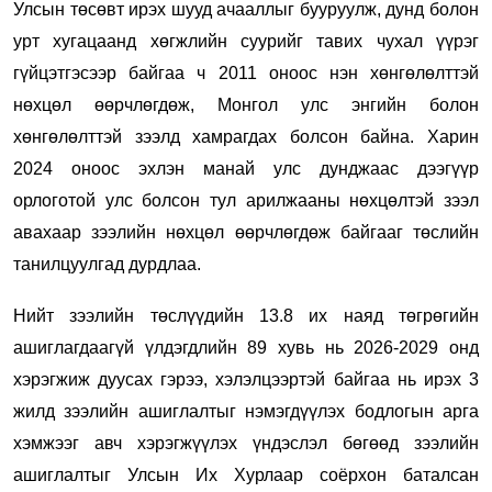
Улсын төсөвт ирэх шууд ачааллыг бууруулж, дунд болон
урт хугацаанд хөгжлийн суурийг тавих чухал үүрэг
гүйцэтгэсээр байгаа ч 2011 оноос нэн хөнгөлөлттэй
нөхцөл өөрчлөгдөж, Монгол улс энгийн болон
хөнгөлөлттэй зээлд хамрагдах болсон байна. Харин
2024 оноос эхлэн манай улс дунджаас дээгүүр
орлоготой улс болсон тул арилжааны нөхцөлтэй зээл
авахаар зээлийн нөхцөл өөрчлөгдөж байгааг төслийн
танилцуулгад дурдлаа.
Нийт зээлийн төслүүдийн 13.8 их наяд төгрөгийн
ашиглагдаагүй үлдэгдлийн 89 хувь нь 2026-2029 онд
хэрэгжиж дуусах гэрээ, хэлэлцээртэй байгаа нь ирэх 3
жилд зээлийн ашиглалтыг нэмэгдүүлэх бодлогын арга
хэмжээг авч хэрэгжүүлэх үндэслэл бөгөөд зээлийн
ашиглалтыг Улсын Их Хурлаар соёрхон баталсан