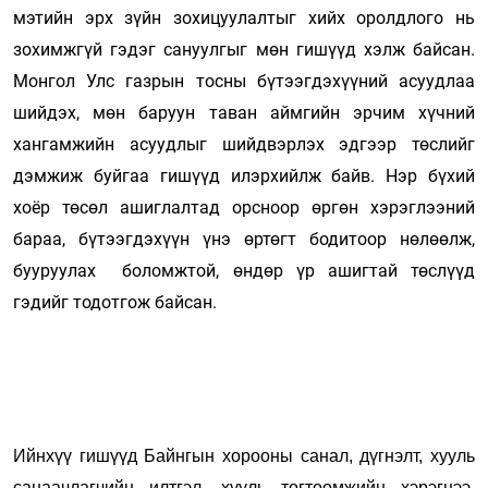
мэтийн эрх зүйн зохицуулалтыг хийх оролдлого нь
зохимжгүй гэдэг сануулгыг мөн гишүүд хэлж байсан.
Монгол Улс газрын тосны бүтээгдэхүүний асуудлаа
шийдэх, мөн баруун таван аймгийн эрчим хүчний
хангамжийн асуудлыг шийдвэрлэх эдгээр төслийг
дэмжиж буйгаа гишүүд илэрхийлж байв. Нэр бүхий
хоёр төсөл ашиглалтад орсноор өргөн хэрэглээний
бараа, бүтээгдэхүүн үнэ өртөгт бодитоор нөлөөлж,
бууруулах боломжтой, өндөр үр ашигтай төслүүд
гэдийг тодотгож байсан.
Ийнхүү гишүүд Байнгын хорооны санал, дүгнэлт, хууль
санаачлагчийн илтгэл, хууль тогтоомжийн хэрэгцээ,