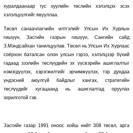
хуралдаанаар тус хуулийн төслийн хэлэлцэх эсэх
хэлэлцүүлгийг явууллаа.
Төсөл санаачлагчийн илтгэлийг Улсын Их Хурлын
гишүүн, Засгийн газрын гишүүн, Сангийн сайд
З.Мэндсайхан танилцуулав. Төсөл нь Улсын Их Хурлаас
соёрхон баталсан олон улсын гэрээ, хэлэлцээр бүхий
гадаад зээлийн төслүүдийн эх үүсвэрийн ашиглалтыг
нэмэгдүүлэх, хэрэгжилтийг эрчимжүүлэх, тэр дундаа
үндэсний аюулгүй байдлыг хангах, стратегийн
төслүүдийг хугацаанд нь ашиглалтад оруулах
зорилготой гэв.
Засгийн газар 1991 оноос хойш нийт 308 төсөл, арга