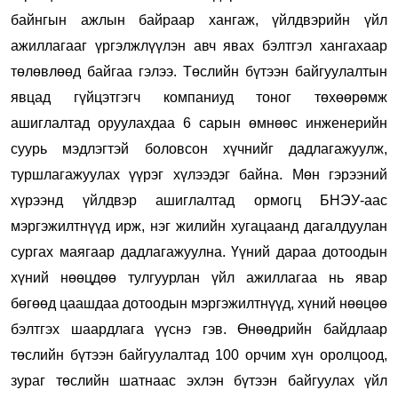
байнгын ажлын байраар хангаж, үйлдвэрийн үйл
ажиллагааг үргэлжлүүлэн авч явах бэлтгэл хангахаар
төлөвлөөд байгаа гэлээ. Төслийн бүтээн байгуулалтын
явцад гүйцэтгэгч компаниуд тоног төхөөрөмж
ашиглалтад оруулахдаа 6 сарын өмнөөс инженерийн
суурь мэдлэгтэй боловсон хүчнийг дадлагажуулж,
туршлагажуулах үүрэг хүлээдэг байна. Мөн гэрээний
хүрээнд үйлдвэр ашиглалтад ормогц БНЭУ-аас
мэргэжилтнүүд ирж, нэг жилийн хугацаанд дагалдуулан
сургах маягаар дадлагажуулна. Үүний дараа дотоодын
хүний нөөцдөө тулгуурлан үйл ажиллагаа нь явар
бөгөөд цаашдаа дотоодын мэргэжилтнүүд, хүний нөөцөө
бэлтгэх шаардлага үүснэ гэв. Өнөөдрийн байдлаар
төслийн бүтээн байгуулалтад 100 орчим хүн оролцоод,
зураг төслийн шатнаас эхлэн бүтээн байгуулах үйл