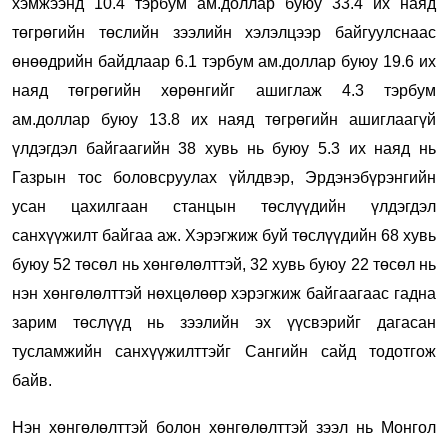
хэмжээнд 10.4 тэрбум ам.доллар буюу 33.4 их наяд
төгрөгийн төслийн зээлийн хэлэлцээр байгуулснаас
өнөөдрийн байдлаар 6.1 тэрбум ам.доллар буюу 19.6 их
наяд төгрөгийн хөрөнгийг ашиглаж 4.3 тэрбум
ам.доллар буюу 13.8 их наяд төгрөгийн ашиглаагүй
үлдэгдэл байгаагийн 38 хувь нь буюу 5.3 их наяд нь
Газрын тос боловсруулах үйлдвэр, Эрдэнэбүрэнгийн
усан цахилгаан станцын төслүүдийн үлдэгдэл
санхүүжилт байгаа аж. Хэрэгжиж буй төслүүдийн 68 хувь
буюу 52 төсөл нь хөнгөлөлттэй, 32 хувь буюу 22 төсөл нь
нэн хөнгөлөлттэй нөхцөлөөр хэрэгжиж байгаагаас гадна
зарим төслүүд нь зээлийн эх үүсвэрийг дагасан
тусламжийн санхүүжилттэйг Сангийн сайд тодотгож
байв.
Нэн хөнгөлөлттэй болон хөнгөлөлттэй зээл нь Монгол