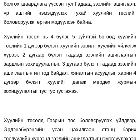
болгох шаардлага үүссэн тул Гадаад зээлийн ашиглалт,
үр ашгийг нэмэгдүүлэх тухай хуулийн төслийг
боловсруулж, өргөн мэдүүлсэн байна.
Хуулийн төсөл нь 4 бүлэг, 5 зүйлтэй бөгөөд хуулийн
төслийн 1 дүгээр бүлэгт хуулийн зорилт, хуулийн үйлчлэх
хүрээг, 2 дугаар бүлэгт гадаад зээлийн ашиглалтын
зардлын зохицуулалтыг, 3 дугаар бүлэгт гадаад зээлийн
ашиглалтын ил тод байдал, хяналтын асуудлыг, харин 4
дүгээр бүлэгт хуулийг дагаж мөрдөх журмын
зохицуулалтыг тус тус тусгажээ.
Хуулийн төсөлд Газрын тос боловсруулах үйлдвэр,
Эрдэнэбүрэнгийн усан цахилгаан станц барих
төслүүдийн хүрээнд зээлийн ашиглалтыг нэмэгдүүлэхээр