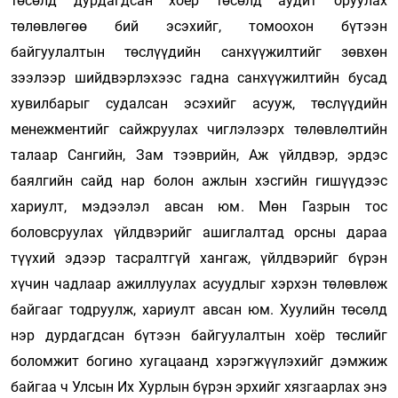
төсөлд дурдагдсан хоёр төсөлд аудит оруулах
төлөвлөгөө бий эсэхийг, томоохон бүтээн
байгуулалтын төслүүдийн санхүүжилтийг зөвхөн
зээлээр шийдвэрлэхээс гадна санхүүжилтийн бусад
хувилбарыг судалсан эсэхийг асууж, төслүүдийн
менежментийг сайжруулах чиглэлээрх төлөвлөлтийн
талаар Сангийн, Зам тээврийн, Аж үйлдвэр, эрдэс
баялгийн сайд нар болон ажлын хэсгийн гишүүдээс
хариулт, мэдээлэл авсан юм. Мөн Газрын тос
боловсруулах үйлдвэрийг ашиглалтад орсны дараа
түүхий эдээр тасралтгүй хангаж, үйлдвэрийг бүрэн
хүчин чадлаар ажиллуулах асуудлыг хэрхэн төлөвлөж
байгааг тодруулж, хариулт авсан юм. Хуулийн төсөлд
нэр дурдагдсан бүтээн байгуулалтын хоёр төслийг
боломжит богино хугацаанд хэрэгжүүлэхийг дэмжиж
байгаа ч Улсын Их Хурлын бүрэн эрхийг хязгаарлах энэ