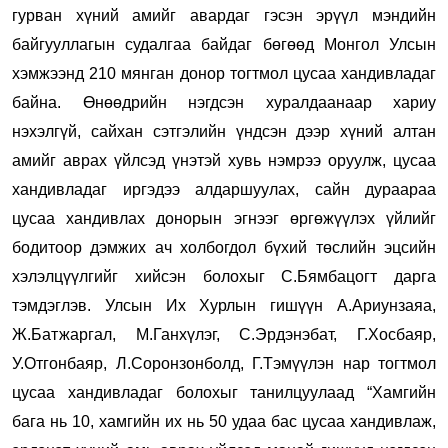
гурван хүний амийг авардаг гэсэн эрүүл мэндийн
байгууллагын судалгаа байдаг бөгөөд Монгол Улсын
хэмжээнд 210 мянган донор тогтмол цусаа хандивладаг
байна. Өнөөдрийн нэгдсэн хуралдаанаар хариу
нэхэлгүй, сайхан сэтгэлийн үндсэн дээр хүний алтан
амийг аврах үйлсэд үнэтэй хувь нэмрээ оруулж, цусаа
хандивладаг иргэдээ алдаршуулах, сайн дураараа
цусаа хандивлах донорын эгнээг өргөжүүлэх үйлийг
бодитоор дэмжих ач холбогдол бүхий төслийн эцсийн
хэлэлцүүлгийг хийсэн болохыг С.Бямбацогт дарга
тэмдэглэв. Улсын Их Хурлын гишүүн А.Ариунзаяа,
Ж.Батжаргал, М.Ганхүлэг, С.Эрдэнэбат, Г.Хосбаяр,
У.Отгонбаяр, Л.Соронзонболд, Г.Тэмүүлэн нар тогтмол
цусаа хандивладаг болохыг танилцуулаад “Хамгийн
бага нь 10, хамгийн их нь 50 удаа бас цусаа хандивлаж,