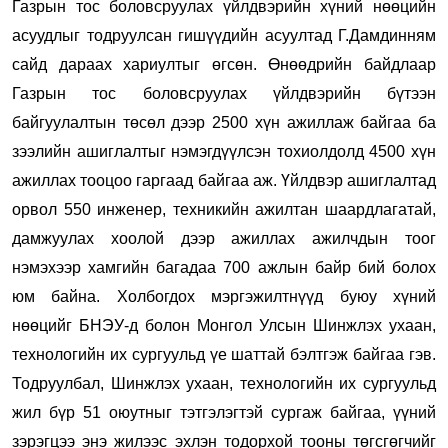
Газрын тос боловсруулах үйлдвэрийн хүний нөөцийн
асуудлыг тодруулсан гишүүдийн асуултад Г.Дамдинням
сайд дараах хариултыг өгсөн. Өнөөдрийн байдлаар
Газрын тос боловсруулах үйлдвэрийн бүтээн
байгуулалтын төсөл дээр
2500 хүн ажиллаж байгаа ба
зээлийн ашиглалтыг нэмэгдүүлсэн тохиолдолд 4500 хүн
ажиллах тооцоо гаргаад байгаа аж. Үйлдвэр ашиглалтад
орвол 550 инженер, техникийн ажилтан шаардлагатай,
дамжуулах хоолой дээр ажиллах ажилчдын тоог
нэмэхээр хамгийн багадаа 700 ажлын байр бий болох
юм байна. Холбогдох мэргэжилтнүүд буюу хүний
нөөцийг БНЭУ-д болон Монгол Улсын Шинжлэх ухаан,
технологийн их сургуульд үе шаттай бэлтгэж байгаа гэв.
Тодруулбал, Шинжлэх ухаан, технологийн их сургуульд
жил бүр 51 оюутныг тэтгэлэгтэй сургаж байгаа, үүний
зэрэгцээ энэ жилээс эхлэн тодорхой тооны төгсгөгчийг