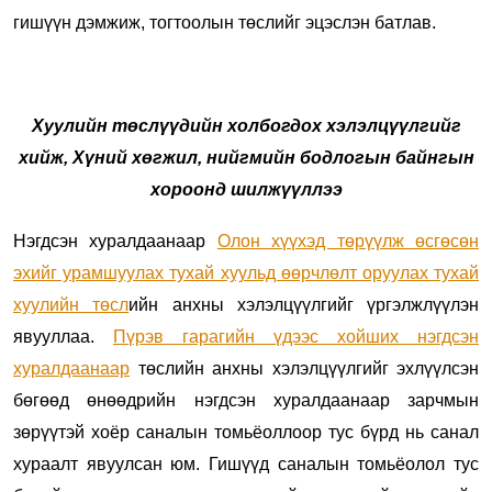
гишүүн дэмжиж, т
огтоолын төслийг эцэслэн батлав.
Хуулийн төслүүдийн холбогдох хэлэлцүүлгийг
хийж, Хүний хөгжил, нийгмийн бодлогын байнгын
хороонд шилжүүллээ
Нэгдсэн хуралдаанаар
Олон хүүхэд төрүүлж өсгөсөн
эхийг урамшуулах тухай хуульд өөрчлөлт оруулах тухай
хуулийн төсл
ийн анхны хэлэлцүүлгийг үргэлжлүүлэн
явууллаа.
Пүрэв гарагийн үдээс хойших нэгдсэн
хуралдаанаар
төслийн анхны хэлэлцүүлгийг эхлүүлсэн
бөгөөд өнөөдрийн нэгдсэн хуралдаанаар зарчмын
зөрүүтэй хоёр саналын томьёоллоор тус бүрд нь санал
хураалт явуулсан юм. Гишүүд саналын томьёолол тус