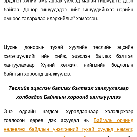
эрдэнэт хүний амь аврах үйлсэд манай гишүүд нэгдсэн
байгаа. Донор гишүүдэдээ нийт гишүүдийнхээ нэрийн
өмнөөс талархлаа илэрхийлье” хэмээсэн.
Цусны донорын тухай хуулийн төслийн эцсийн
хэлэлцүүлгийг ийн хийж, эцэслэн батлах бэлтгэл
хангуулахаар Хүний хөгжил, нийгмийн бодлогын
байнгын хороонд шилжүүлэв.
Төслийг эцэслэн батлах бэлтгэл хангуулахаар
холбогдох Байнгын хороонд шилжүүллээ
Энэ өдрийн нэгдсэн хуралдаанаар хэлэлцэхээр
товлосон дөрөв дэх асуудал нь
Байгаль орчинд
нөлөөлөх байдлын үнэлгээний тухай хуульд нэмэлт,