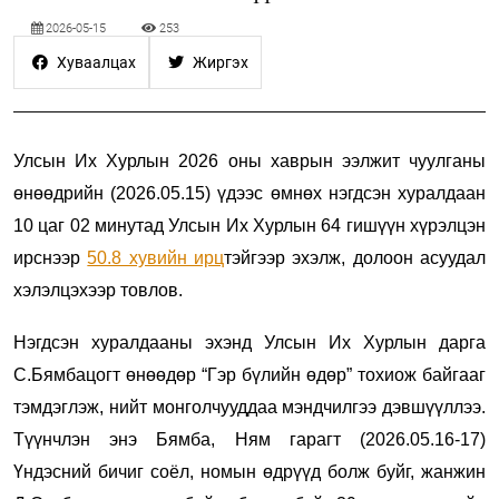
2026-05-15
253
Хуваалцах
Жиргэх
Улсын Их Хурлын 2026 оны хаврын ээлжит чуулганы
өнөөдрийн (2026.05.15) үдээс өмнөх нэгдсэн хуралдаан
10 цаг 02 минутад Улсын Их Хурлын 64 гишүүн хүрэлцэн
ирснээр
50.8 хувийн ирц
тэйгээр эхэлж, долоон асуудал
хэлэлцэхээр товлов.
Нэгдсэн хуралдааны эхэнд Улсын Их Хурлын дарга
С.Бямбацогт өнөөдөр “Гэр бүлийн өдөр” тохиож байгааг
тэмдэглэж, нийт монголчууддаа мэндчилгээ дэвшүүллээ.
Түүнчлэн энэ Бямба, Ням гарагт (2026.05.16-17)
Үндэсний бичиг соёл, номын өдрүүд болж буйг, жанжин