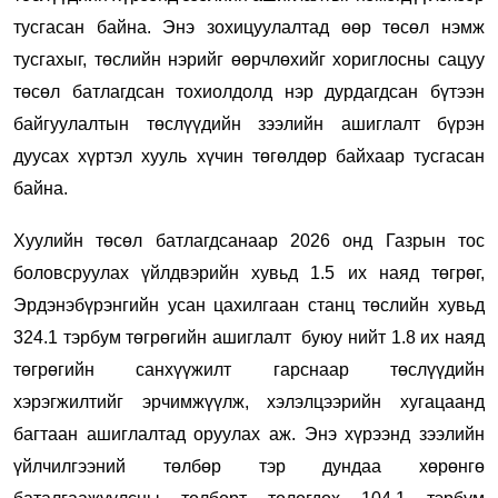
тусгасан байна. Энэ зохицуулалтад өөр төсөл нэмж
тусгахыг, төслийн нэрийг өөрчлөхийг хориглосны сацуу
төсөл батлагдсан тохиолдолд нэр дурдагдсан бүтээн
байгуулалтын төслүүдийн зээлийн ашиглалт бүрэн
дуусах хүртэл хууль хүчин төгөлдөр байхаар тусгасан
байна.
Хуулийн төсөл батлагдсанаар 2026 онд Газрын тос
боловсруулах үйлдвэрийн хувьд 1.5 их наяд төгрөг,
Эрдэнэбүрэнгийн усан цахилгаан станц төслийн хувьд
324.1 тэрбум төгрөгийн ашиглалт буюу нийт 1.8 их наяд
төгрөгийн санхүүжилт гарснаар төслүүдийн
хэрэгжилтийг эрчимжүүлж, хэлэлцээрийн хугацаанд
багтаан ашиглалтад оруулах аж. Энэ хүрээнд зээлийн
үйлчилгээний төлбөр тэр дундаа хөрөнгө