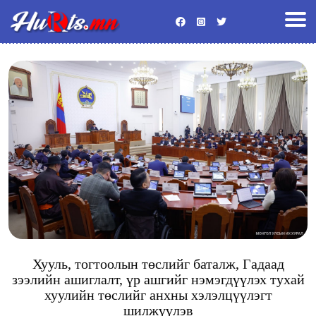
Улс төр
Эдийн засаг
Энтертайнмент
Байгаль орчин
Хууль
Гадаад мэдээ
Боловсрол
Спорт
Эрүүл мэнд
Нийгэм
Видео
Бусад
Хууль, тогтоолын төслийг баталж, Гадаад
зээлийн ашиглалт, үр ашгийг нэмэгдүүлэх тухай
хуулийн төслийг анхны хэлэлцүүлэгт
шилжүүлэв