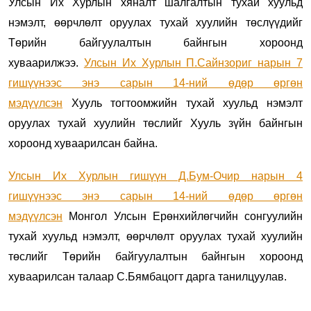
Улсын Их Хурлын хяналт шалгалтын тухай хуульд
нэмэлт, өөрчлөлт оруулах тухай хуулийн төслүүдийг
Төрийн байгуулалтын байнгын хороонд
хуваарилжээ.
Улсын Их Хурлын П.Сайнзориг нарын 7
гишүүнээс энэ сарын 14-ний өдөр өргөн
мэдүүлсэн
Хууль тогтоомжийн тухай хуульд нэмэлт
оруулах тухай хуулийн төслийг Хууль зүйн байнгын
хороонд хуваарилсан байна.
Улсын Их Хурлын гишүүн Д.Бум-Очир нарын 4
гишүүнээс энэ сарын 14-ний өдөр өргөн
мэдүүлсэн
Монгол Улсын Ерөнхийлөгчийн сонгуулийн
тухай хуульд нэмэлт, өөрчлөлт оруулах тухай хуулийн
төслийг Төрийн байгуулалтын байнгын хороонд
хуваарилсан талаар С.Бямбацогт дарга танилцуулав.