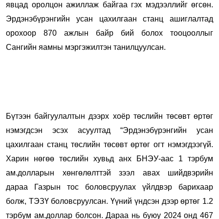
явцад оролцон ажиллаж байгаа гэх мэдээллийг өгсөн.
Эрдэнэбүрэнгийн усан цахилгаан станц ашиглалтад
орохоор 870 ажлын байр бий болох тооцооллыг
Сангийн яамны мэргэжилтэн танилцуулсан.
Бүтээн байгуулалтын дээрх хоёр төслийн төсөвт өртөг
нэмэгдсэн эсэх асуултад “
Эрдэнэбүрэнгийн усан
цахилгаан станц төслийн
төсөвт өртөг огт нэмэгдээгүй.
Харин нөгөө төслийн хувьд анх БНЭУ-аас 1 тэрбум
ам.долларын хөнгөлөлттэй зээл авах шийдвэрийн
дараа
Газрын тос боловсруулах үйлдвэр барихаар
болж, ТЭЗҮ
боловсруулсан. Үүний үндсэн дээр өртөг 1.2
тэрбум ам.доллар болсон. Дараа нь буюу 2024 онд 467