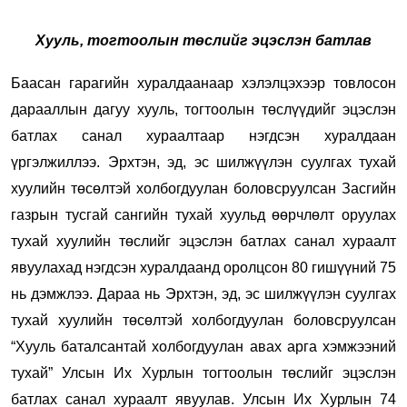
Хууль, тогтоолын төслийг эцэслэн батлав
Баасан гарагийн хуралдаанаар хэлэлцэхээр товлосон
дарааллын дагуу хууль, тогтоолын төслүүдийг эцэслэн
батлах санал хураалтаар нэгдсэн хуралдаан
үргэлжиллээ. Эрхтэн, эд, эс шилжүүлэн суулгах тухай
хуулийн төсөлтэй холбогдуулан боловсруулсан Засгийн
газрын тусгай сангийн тухай хуульд өөрчлөлт оруулах
тухай хуулийн төслийг эцэслэн батлах санал хураалт
явуулахад нэгдсэн хуралдаанд оролцсон 80 гишүүний 75
нь дэмжлээ. Дараа нь Эрхтэн, эд, эс шилжүүлэн суулгах
тухай хуулийн төсөлтэй холбогдуулан боловсруулсан
“Хууль баталсантай холбогдуулан авах арга хэмжээний
тухай” Улсын Их Хурлын тогтоолын төслийг эцэслэн
батлах санал хураалт явуулав. Улсын Их Хурлын 74