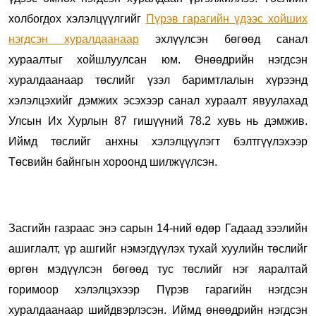
холбогдох хэлэлцүүлгийг
Пүрэв гарагийн үдээс хойших
нэгдсэн хуралдаанаар
эхлүүлсэн бөгөөд санал
хураалтыг хойшлуулсан юм. Өнөөдрийн нэгдсэн
хуралдаанаар төслийг үзэл баримтлалын хүрээнд
хэлэлцэхийг дэмжих эсэхээр санал хураалт явуулахад
Улсын Их Хурлын 87 гишүүний 78.2 хувь нь дэмжив.
Иймд төслийг анхны хэлэлцүүлэгт бэлтгүүлэхээр
Төсвийн байнгын хороонд шилжүүлсэн.
Засгийн газраас энэ сарын 14-ний өдөр Гадаад зээлийн
ашиглалт, үр ашгийг нэмэгдүүлэх тухай хуулийн төслийг
өргөн мэдүүлсэн бөгөөд тус төслийг нэг яаралтай
горимоор хэлэлцэхээр Пүрэв гарагийн нэгдсэн
хуралдаанаар шийдвэрлэсэн. Иймд өнөөдрийн нэгдсэн