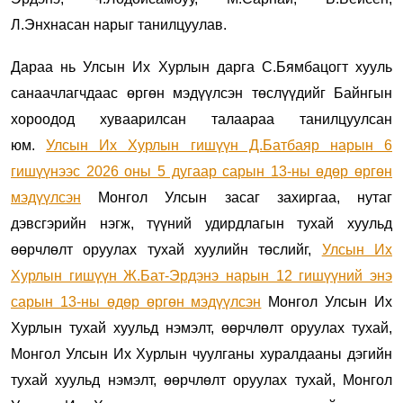
Л.Энхнасан нарыг танилцуулав.
Дараа нь Улсын Их Хурлын дарга С.Бямбацогт хууль
санаачлагчдаас өргөн мэдүүлсэн төслүүдийг Байнгын
хороодод хуваарилсан талаараа танилцуулсан
юм.
Улсын Их Хурлын гишүүн Д.Батбаяр нарын 6
гишүүнээс 2026 оны 5 дугаар сарын 13-ны өдөр өргөн
мэдүүлсэн
Монгол Улсын засаг захиргаа, нутаг
дэвсгэрийн нэгж, түүний удирдлагын тухай хуульд
өөрчлөлт оруулах тухай хуулийн төслийг,
Улсын Их
Хурлын гишүүн Ж.Бат-Эрдэнэ нарын 12 гишүүний энэ
сарын 13-ны өдөр өргөн мэдүүлсэн
Монгол Улсын Их
Хурлын тухай хуульд нэмэлт, өөрчлөлт оруулах тухай,
Монгол Улсын Их Хурлын чуулганы хуралдааны дэгийн
тухай хуульд нэмэлт, өөрчлөлт оруулах тухай, Монгол