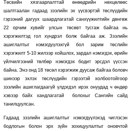
Төсвийн хязгаарлалттай өнөөдрийн нөхцөлөөс
шалтгаалан гадаад зээлийн эх үүсвэртэй төслүүдийн
гэрээний дагуух шаардлагатай санхүүжилтийн дөнгөж
22 орчим хувийг улсын төсөвт тусгаж байгаа нь
хэрэгжилтэд гол хүндрэл болж байгаа аж. Зээлийн
ашиглалтыг нэмэгдүүлэхгүй бол зарим төслийн
хэрэгжилт 5-10 жилээр хойшлох, зардал нэмэгдэх, өрийн
үйлчилгээний төлбөр нэмэгдэх бодит эрсдэл үүссэн
байна. Энэ онд 18 төсөл хэрэгжиж дуусаж байгаа боловч
шинээр эхлэх төслүүдийн гэрээтэй холбоотойгоор
зээлийн ашиглагдаагүй үлдэгдэл ирэх онуудад ч өндөр
хэвээр байх хандлагатай болохыг Сангийн сайд
танилцуулсан.
Гадаад зээлийн ашиглалтыг нэмэгдүүлэхэд чиглэсэн
бодлогын болон эрх зүйн зохицуулалтыг оновчтой