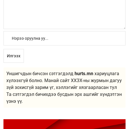
Илгээх
Уншигчдын бичсэн сэтгэгдэлд
hurts.mn
хариуцлага
хүлээхгүй болно. Манай сайт ХХЗХ-ны журмын дагуу
зүй зохисгүй зарим үг, хэллэгийг хязгаарласан тул
Та сэтгэгдэл бичихдээ бусдын эрх ашгийг хүндэтгэн
үзнэ үү.