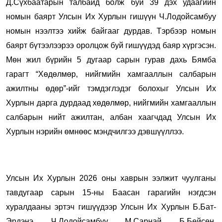
Д.Сүхбаатарын талбайд болж буй 39 дэх удаагийн
номын баярт Улсын Их Хурлын гишүүн Ч.Лодойсамбуу
номын нээлтээ хийж байгааг дурдав. Тэрбээр номын
баярт бүтээлээрээ оролцож буй гишүүдэд баяр хүргэсэн.
Мөн жил бүрийн 5 дугаар сарын гурав дахь Бямба
гарагт “Хөдөлмөр, нийгмийн хамгааллын салбарын
ажилтны өдөр”-ийг тэмдэглэдэг болохыг Улсын Их
Хурлын дарга дурдаад хөдөлмөр, нийгмийн хамгааллын
салбарын нийт ажилтан, албан хаагчдад Улсын Их
Хурлын нэрийн өмнөөс мэндчилгээ дэвшүүллээ.
Улсын Их Хурлын 2026 оны хаврын ээлжит чуулганы
тавдугаар сарын 15-ны Баасан гарагийн нэгдсэн
хуралдааны эртэч гишүүдээр Улсын Их Хурлын Б.Бат-
Эрдэнэ, Ч.Лодойсамбуу, М.Сарнай, Б.Бейсен,