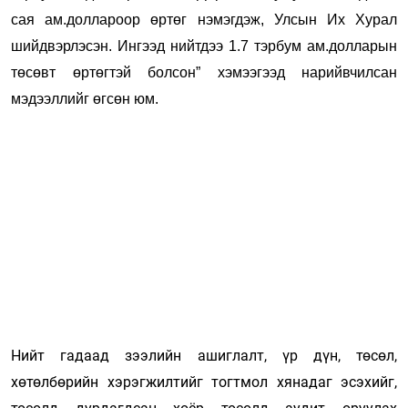
сая ам.доллароор өртөг нэмэгдэж, Улсын Их Хурал
шийдвэрлэсэн. Ингээд нийтдээ 1.7 тэрбум ам.долларын
төсөвт өртөгтэй болсон” хэмээгээд нарийвчилсан
мэдээллийг өгсөн юм.
Нийт гадаад зээлийн ашиглалт, үр дүн, төсөл,
хөтөлбөрийн хэрэгжилтийг тогтмол хянадаг эсэхийг,