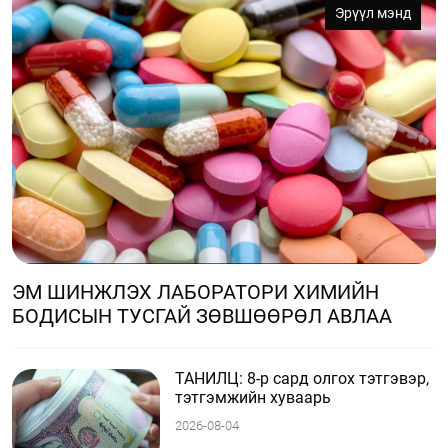
Эрүүл мэнд
ЭМ ШИНЖЛЭХ ЛАБОРАТОРИ ХИМИЙН
БОДИСЫН ТУСГАЙ ЗӨВШӨӨРӨЛ АВЛАА
ТАНИЛЦ: 8-р сард олгох тэтгэвэр,
тэтгэмжийн хуваарь
2026-08-04