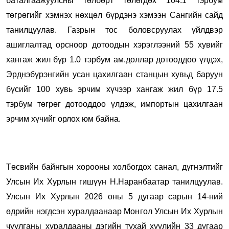
баталгаажуулсны төлбөрт төлөгдөх 104.1 тэрбум
төгрөгийг хэмнэх нөхцөл бүрдэнэ хэмээн Сангийн сайд
танилцуулав. Газрын тос боловсруулах үйлдвэр
ашиглалтад орсноор дотоодын хэрэглээний 55 хувийг
хангаж жил бүр 1.0 тэрбум ам.доллар дотооддоо үлдэх,
Эрднэбүрэнгийн усан цахилгаан станцын хувьд баруун
бүсийг 100 хувь эрчим хүчээр хангаж жил бүр 17.5
тэрбум төгрөг дотооддоо үлдэж, импортын цахилгаан
эрчим хүчийг орлох юм байна.
Төсвийн байнгын хорооны холбогдох санал, дүгнэлтийг
Улсын Их Хурлын гишүүн Н.Наранбаатар танилцуулав.
Улсын Их Хурлын 2026 оны 5 дугаар сарын 14-ний
өдрийн нэгдсэн хуралдаанаар Монгол Улсын Их Хурлын
чуулганы хуралдааны дэгийн тухай хуулийн 33 дугаар