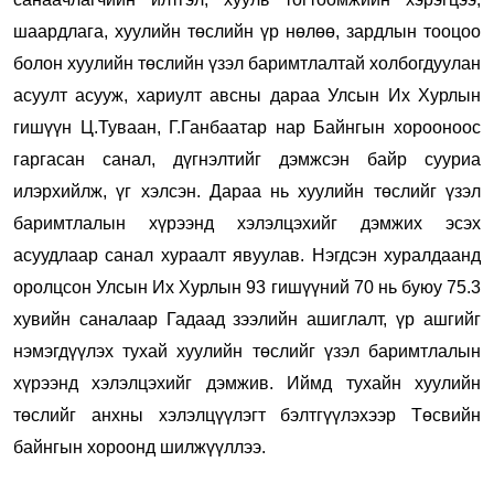
шаардлага, хуулийн төслийн үр нөлөө, зардлын тооцоо
болон хуулийн төслийн үзэл баримтлалтай холбогдуулан
асуулт асууж, хариулт авсны дараа Улсын Их Хурлын
гишүүн Ц.Туваан, Г.Ганбаатар нар Байнгын хорооноос
гаргасан санал, дүгнэлтийг дэмжсэн байр сууриа
илэрхийлж, үг хэлсэн. Дараа нь хуулийн төслийг үзэл
баримтлалын хүрээнд хэлэлцэхийг дэмжих эсэх
асуудлаар санал хураалт явуулав. Нэгдсэн хуралдаанд
оролцсон Улсын Их Хурлын 93 гишүүний 70 нь буюу 75.3
хувийн саналаар Гадаад зээлийн ашиглалт, үр ашгийг
нэмэгдүүлэх тухай хуулийн төслийг үзэл баримтлалын
хүрээнд хэлэлцэхийг дэмжив. Иймд тухайн хуулийн
төслийг анхны хэлэлцүүлэгт бэлтгүүлэхээр Төсвийн
байнгын хороонд шилжүүллээ.