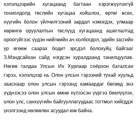
хэлэлцээрийн хугацаанд багтаан хэрэгжүүлэхгүй
тохиолдолд төслийн хугацаа хойшлох, өртөг өсөх,
хүүгийн болон үйлчилгээний зардал нэмэгдэх, улмаар
хөрөнгө оруулалтын төслүүд хугацаанд ашиглалтад
ороогүйгээс үүдэн нийгмийн ач холбогдол, эдийн засгийн
үр өгөөж саарах бодит эрсдэл болохуйц байгааг
З.Мэндсайхан сайд нэгдсэн хуралдаанд танилцуулав.
Нөгөө талдаа Улсын Их Хурлаар соёрхон баталсан
гэрээ, хэлэлцээр нь Олон улсын гэрээний тухай хуульд
зааснаар олон улсын гэрээнд хамаардаг бөгөөд энэ
үүднээсээ олон улсын өмнө хүлээсэн үүргээ биелүүлэх,
олон улс, санхүүгийн байгууллагуудаас тогтмол хийгддэг
үнэлгээнд нөлөөлөх асуудал юм байна.