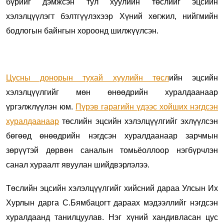
бүрийг дэмжсэн тул хуулийн төслийг эцсийн
хэлэлцүүлэгт бэлтгүүлэхээр Хүний хөгжил, нийгмийн
бодлогын байнгын хороонд шилжүүлсэн.
Цусны донорын тухай хуулийн төсл
ийн эцсийн
хэлэлцүүлгийг мөн өнөөдрийн хуралдаанаар
үргэлжлүүлэн юм.
Пүрэв гарагийн үдээс хойших нэгдсэн
хуралдаанаар
төслийн эцсийн хэлэлцүүлгийг эхлүүлсэн
бөгөөд өнөөдрийн нэгдсэн хуралдаанаар зарчмын
зөрүүтэй дөрвөн саналын томьёоллоор нэгбүрчлэн
санал хураалт явуулан шийдвэрлэлээ.
Төслийн эцсийн хэлэлцүүлгийг хийсний дараа Улсын Их
Хурлын дарга С.Бямбацогт дараах мэдээллийг нэгдсэн
хуралдаанд танилцуулав. Нэг хүний хандивласан цус