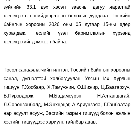
зүйлийн 33.1 дэх хэсэгт заасны дагуу яаралтай
хэлэлцэхээр шийдвэрлэсэн болохыг дурдлаа. Төсвийн
байнгын хорооны 2026 оны 05 дугаар 15-ны өдөр
хуралдаж, төслийг үзэл баримтлалын хүрээнд
хэлэлцэхийг дэмжсэн байна.
Төсөл санаачлагчийн илтгэл, Төсвийн байнгын хорооны
санал, дүгнэлттэй холбогдуулан Улсын Их Хурлын
гишүүн Г.Хосбаяр, Х.Тэмүүжин, Ө.Шижир, Ц.Баатархүү,
Б.Пүрэвдорж, М.Бадамсүрэн, Н.Алтаншагай,
Л.Соронзонболд, М.Энхцэцэг, А.Ариунзаяа, Г.Ганбаатар
нар асуулт асууж, Засгийн газрын гишүүд болон ажлын
хэсгийн гишүүдээс хариулт, тайлбар авав.