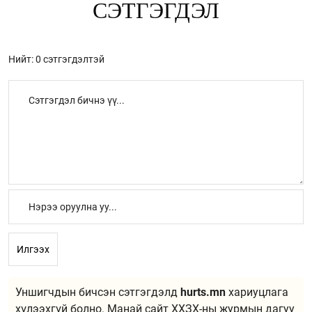
СЭТГЭГДЭЛ
Нийт: 0 сэтгэгдэлтэй
Илгээх
Уншигчдын бичсэн сэтгэгдэлд
hurts.mn
хариуцлага
хүлээхгүй болно. Манай сайт ХХЗХ-ны журмын дагуу