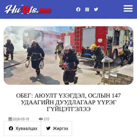
Улс төр
Эдийн засаг
Энтертайнмент
Байгаль орчин
Хууль
Гадаад мэдээ
Боловсрол
Спорт
Эрүүл мэнд
Нийгэм
Видео
Бусад
ОБЕГ: АЮУЛТ ҮЗЭГДЭЛ, ОСЛЫН 147
УДААГИЙН ДУУДЛАГААР ҮҮРЭГ
ГҮЙЦЭТГЭЛЭЭ
2026-05-18
210
Хуваалцах
Жиргэх