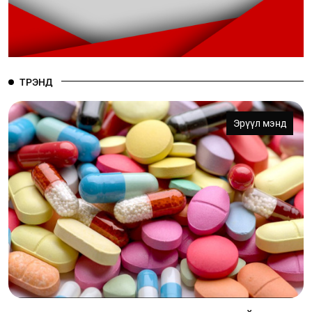
ТРЭНД
Эрүүл мэнд