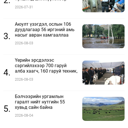
2.
ажиллаж байна
2026-07-31
Аюулт үзэгдэл, ослын 106
дуудлагаар 56 иргэний амь
3.
насыг авран хамгааллаа
2026-08-03
Үерийн эрсдэлээс
сэргийлэхээр 700 гаруй
4.
алба хаагч, 160 гаруй техник,
51 мотопомп бэлэн байдалд
2026-08-03
ажиллаж байна
Бэлчээрийн ургамлын
гаралт нийт нутгийн 55
5.
хувьд сайн байна
2026-08-04