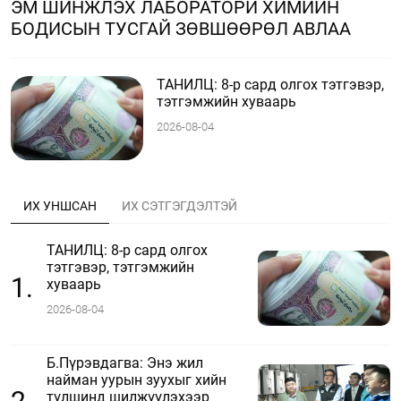
ЭМ ШИНЖЛЭХ ЛАБОРАТОРИ ХИМИЙН
БОДИСЫН ТУСГАЙ ЗӨВШӨӨРӨЛ АВЛАА
ТАНИЛЦ: 8-р сард олгох тэтгэвэр,
тэтгэмжийн хуваарь
2026-08-04
ИХ УНШСАН
ИХ СЭТГЭГДЭЛТЭЙ
ТАНИЛЦ: 8-р сард олгох
тэтгэвэр, тэтгэмжийн
1.
хуваарь
2026-08-04
Б.Пүрэвдагва: Энэ жил
найман уурын зуухыг хийн
түлшинд шилжүүлэхээр