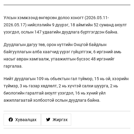
Улсын хэмжээнд өнгөрсөн долоо хоногт (2026.05.11-
2026.05.17) нийслэлийн 9 дүүрэг, 18 аймгийн 52 суманд аюулт
үзэгдэл, ослын 147 удаагийн дуудлага бүртгэгдсэн байна.
Дуудлагын дагуу төв, орон нутгийн Онцгой байдлын
байгууллагын алба хаагчид үүрэг гүйцэтгэж, 6 иргэний амь
насыг авран хамгаалж, утаажилтын бүсээс 48 иргэнийг
гаргалаа.
Нийт дуудлагын 109 нь обьектын гал түймэр, 15 нь ой, хээрийн
түймэр, 3 нь газар хөдлөлт, 2 нь хүчтэй салхи шуурга, 2 нь
биологийн гаралтай аюулт үзэгдэл, 16 нь хүний үйл
ажиллагаатай холбоотой ослын дуудлага байна.
Хуваалцах
Жиргэх