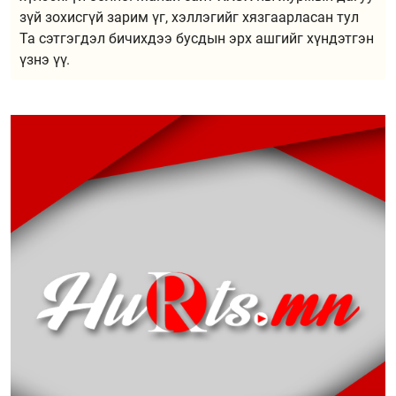
зүй зохисгүй зарим үг, хэллэгийг хязгаарласан тул
Та сэтгэгдэл бичихдээ бусдын эрх ашгийг хүндэтгэн
үзнэ үү.